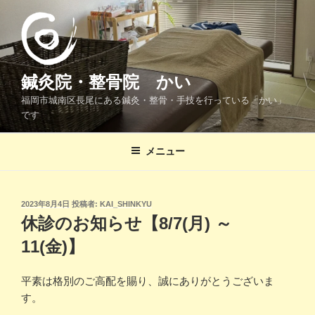
コ
ン
テ
ン
ツ
鍼灸院・整骨院 かい
へ
福岡市城南区長尾にある鍼灸・整骨・手技を行っている「かい」
ス
です
キ
ッ
メニュー
プ
投
2023年8月4日
投稿者:
KAI_SHINKYU
稿
休診のお知らせ【8/7(月) ～
日:
11(金)】
平素は格別のご高配を賜り、誠にありがとうございま
す。